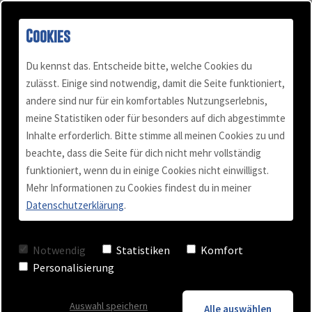
Cookies
Du kennst das. Entscheide bitte, welche Cookies du
zulässt. Einige sind notwendig, damit die Seite funktioniert,
Hol dir mein kostenloses Mini-E-Book!
andere sind nur für ein komfortables Nutzungserlebnis,
meine Statistiken oder für besonders auf dich abgestimmte
Inhalte erforderlich. Bitte stimme all meinen Cookies zu und
MEINE 5 BESTEN TIPPS
beachte, dass die Seite für dich nicht mehr vollständig
funktioniert, wenn du in einige Cookies nicht einwilligst.
Mehr Informationen zu Cookies findest du in meiner
Wie +500 Euro pro Tag
Datenschutzerklärung
.
dein neues Normal wird
Notwendig
Statistiken
Komfort
Personalisierung
Auswahl speichern
Alle auswählen