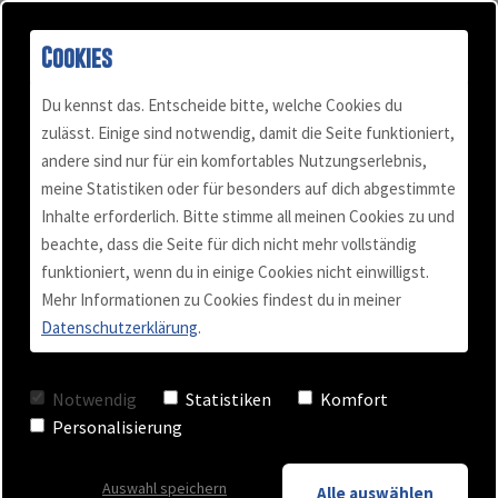
Cookies
Du kennst das. Entscheide bitte, welche Cookies du
zulässt. Einige sind notwendig, damit die Seite funktioniert,
andere sind nur für ein komfortables Nutzungserlebnis,
meine Statistiken oder für besonders auf dich abgestimmte
Hol dir mein kostenloses eBook!
Inhalte erforderlich. Bitte stimme all meinen Cookies zu und
beachte, dass die Seite für dich nicht mehr vollständig
Meine 5 besten Tipps,
funktioniert, wenn du in einige Cookies nicht einwilligst.
Mehr Informationen zu Cookies findest du in meiner
wie du im
Datenschutzerklärung
.
Kundengespräch
Notwendig
Statistiken
Komfort
Personalisierung
überzeugst
Auswahl speichern
Alle auswählen