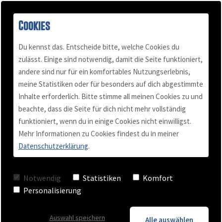
Cookies
Du kennst das. Entscheide bitte, welche Cookies du
zulässt. Einige sind notwendig, damit die Seite funktioniert,
andere sind nur für ein komfortables Nutzungserlebnis,
Buch "Konflikt-Power"
Podcast
Mail & Telefon
Über mich
meine Statistiken oder für besonders auf dich abgestimmte
Inhalte erforderlich. Bitte stimme all meinen Cookies zu und
Kundenstimmen
Termin vereinbaren
Für Selbständige
Blog
beachte, dass die Seite für dich nicht mehr vollständig
Kontakt
funktioniert, wenn du in einige Cookies nicht einwilligst.
Mehr Informationen zu Cookies findest du in meiner
Videos
Team Training
Datenschutzerklärung
.
Checkliste
Business Coaching
Notwendig
Statistiken
Komfort
Personalisierung
Keynote - Vortrag
Auswahl speichern
Alle auswählen