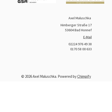
Team & Gemeinschaft
New Work
Axel Maluschka
Kommunikation
Himberger Straße 17
Konfliktkultur
53604 Bad Honnef
E-Mail
Trainer & Lehrer
02224 976 49 38
Respekt
0170 58 00 633
Beziehung & Freundschaft
Lebensglück
© 2026 Axel Maluschka. Powered by
Chimpify