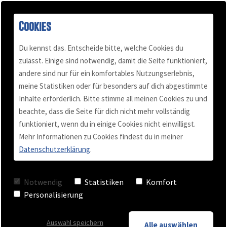
Cookies
Du kennst das. Entscheide bitte, welche Cookies du
zulässt. Einige sind notwendig, damit die Seite funktioniert,
andere sind nur für ein komfortables Nutzungserlebnis,
Buch "Konflikt-Power"
Podcast
Mail & Telefon
Über mich
meine Statistiken oder für besonders auf dich abgestimmte
Inhalte erforderlich. Bitte stimme all meinen Cookies zu und
Kundenstimmen
Termin vereinbaren
Für Selbständige
Blog
beachte, dass die Seite für dich nicht mehr vollständig
Ich wollte nicht
funktioniert, wenn du in einige Cookies nicht einwilligst.
Mehr Informationen zu Cookies findest du in meiner
Videos
Team Training
kämpfen lernen.
Datenschutzerklärung
.
Checkliste
Business Coaching
Ich wollte lernen,
Notwendig
Statistiken
Komfort
Personalisierung
Keynote - Vortrag
Kämpfe zu vermeiden,
Auswahl speichern
Alle auswählen