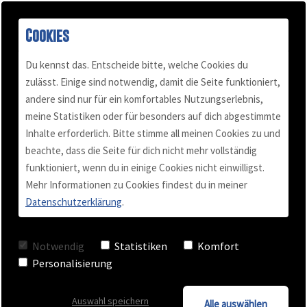
Cookies
Du kennst das. Entscheide bitte, welche Cookies du
zulässt. Einige sind notwendig, damit die Seite funktioniert,
andere sind nur für ein komfortables Nutzungserlebnis,
Buch "Konflikt-Power"
Podcast
Mail & Telefon
Über mich
meine Statistiken oder für besonders auf dich abgestimmte
Inhalte erforderlich. Bitte stimme all meinen Cookies zu und
beachte, dass die Seite für dich nicht mehr vollständig
Kundenstimmen
Termin vereinbaren
Für Selbständige
Blog
funktioniert, wenn du in einige Cookies nicht einwilligst.
Mehr Informationen zu Cookies findest du in meiner
Datenschutzerklärung
.
Videos
Team Training
Unternehmer und Chefs
Notwendig
Statistiken
Komfort
Checkliste
Business Coaching
Personalisierung
Auswahl speichern
Keynote - Vortrag
Alle auswählen