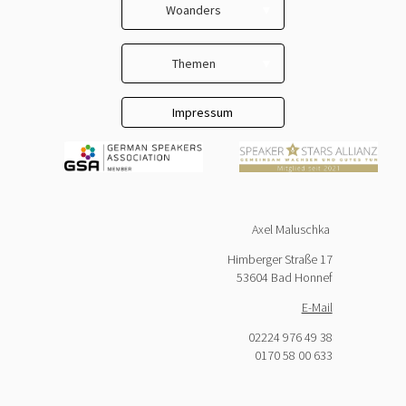
Woanders
Kontakt
LinkedIn
AGB
Themen
Facebook
Datenschutz
Selbständig
Impressum
YouTube
Unternehmer & Chefs
Team & Gemeinschaft
New Work
Axel Maluschka
Kommunikation
Himberger Straße 17
Konfliktkultur
53604 Bad Honnef
Trainer & Lehrer
E-Mail
Respekt
02224 976 49 38
0170 58 00 633
Beziehung & Freundschaft
Lebensglück