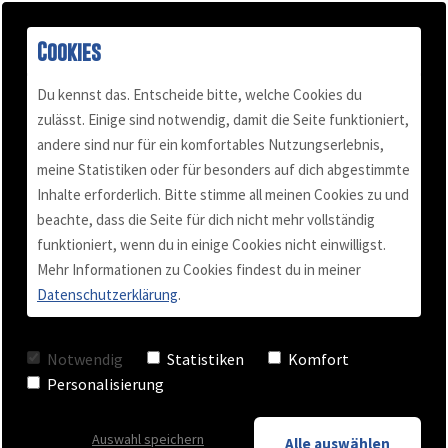
Cookies
Du kennst das. Entscheide bitte, welche Cookies du
zulässt. Einige sind notwendig, damit die Seite funktioniert,
Bist du Elite oder
andere sind nur für ein komfortables Nutzungserlebnis,
Buch "Konflikt-Power"
Podcast
Mail & Telefon
Über mich
meine Statistiken oder für besonders auf dich abgestimmte
Inhalte erforderlich. Bitte stimme all meinen Cookies zu und
Schlafschaf?
Kundenstimmen
Termin vereinbaren
Für Selbständige
Blog
beachte, dass die Seite für dich nicht mehr vollständig
funktioniert, wenn du in einige Cookies nicht einwilligst.
Das nächste große
Mehr Informationen zu Cookies findest du in meiner
Videos
Team Training
Datenschutzerklärung
.
Ding…
Checkliste
Business Coaching
Notwendig
Statistiken
Komfort
Personalisierung
Keynote - Vortrag
Auswahl speichern
Alle auswählen