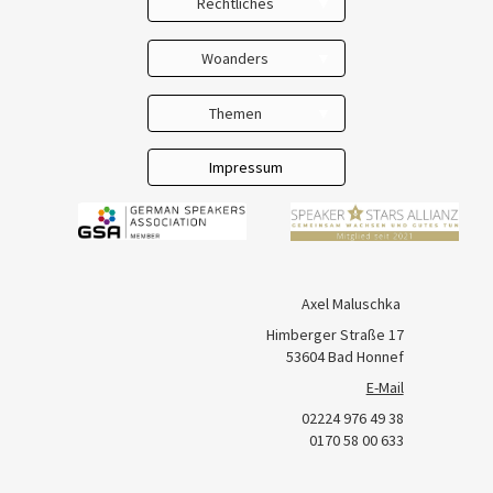
Rechtliches
Impressum
Woanders
Kontakt
LinkedIn
Themen
AGB
Facebook
Selbständig
Datenschutz
Impressum
YouTube
Unternehmer & Chefs
Team & Gemeinschaft
New Work
Axel Maluschka
Kommunikation
Himberger Straße 17
Konfliktkultur
53604 Bad Honnef
E-Mail
Trainer & Lehrer
02224 976 49 38
Respekt
0170 58 00 633
Beziehung &
Freundschaft