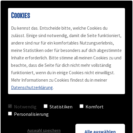
Cookies
Du kennst das. Entscheide bitte, welche Cookies du
zulässt. Einige sind notwendig, damit die Seite funktioniert,
Evolution der Homepage
andere sind nur für ein komfortables Nutzungserlebnis,
Buch "Konflikt-Power"
Podcast
Mail & Telefon
Über mich
meine Statistiken oder für besonders auf dich abgestimmte
Inhalte erforderlich. Bitte stimme all meinen Cookies zu und
Kundenstimmen
Termin vereinbaren
Für Selbständige
Blog
beachte, dass die Seite für dich nicht mehr vollständig
funktioniert, wenn du in einige Cookies nicht einwilligst.
VON AXEL MALUSCHKA
Mehr Informationen zu Cookies findest du in meiner
Videos
Team Training
Datenschutzerklärung
.
10. Januar 2014
Checkliste
Business Coaching
Notwendig
Statistiken
Komfort
Personalisierung
Keynote - Vortrag
Auswahl speichern
Alle auswählen