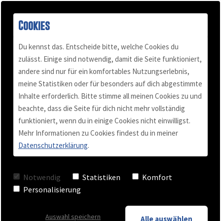
Cookies
Du kennst das. Entscheide bitte, welche Cookies du
zulässt. Einige sind notwendig, damit die Seite funktioniert,
Thilo Baum: „Was
andere sind nur für ein komfortables Nutzungserlebnis,
Buch "Konflikt-Power"
Podcast
Mail & Telefon
Über mich
meine Statistiken oder für besonders auf dich abgestimmte
Inhalte erforderlich. Bitte stimme all meinen Cookies zu und
Speaker ausmacht“
Kundenstimmen
Termin vereinbaren
Für Selbständige
Blog
beachte, dass die Seite für dich nicht mehr vollständig
funktioniert, wenn du in einige Cookies nicht einwilligst.
Mehr Informationen zu Cookies findest du in meiner
Videos
Team Training
Datenschutzerklärung
.
VON AXEL MALUSCHKA
Checkliste
Business Coaching
Notwendig
Statistiken
Komfort
27. November 2013
Personalisierung
Keynote - Vortrag
Auswahl speichern
Alle auswählen