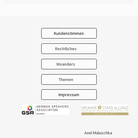
Kundenstimmen
Rechtliches
Impressum
Woanders
Kontakt
LinkedIn
Themen
AGB
Facebook
Selbständig
Datenschutz
Impressum
YouTube
Unternehmer & Chefs
Team & Gemeinschaft
New Work
Axel Maluschka
Kommunikation