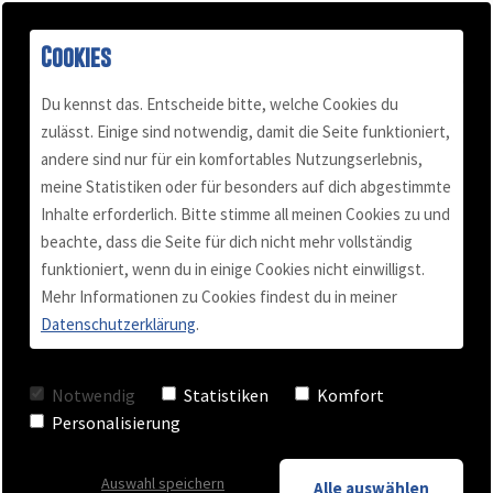
Cookies
Du kennst das. Entscheide bitte, welche Cookies du
zulässt. Einige sind notwendig, damit die Seite funktioniert,
Wie du in 4 Schritten
andere sind nur für ein komfortables Nutzungserlebnis,
Buch "Konflikt-Power"
Podcast
Mail & Telefon
Über mich
meine Statistiken oder für besonders auf dich abgestimmte
Inhalte erforderlich. Bitte stimme all meinen Cookies zu und
innere Konflikte löst –
Kundenstimmen
Termin vereinbaren
Für Selbständige
Blog
beachte, dass die Seite für dich nicht mehr vollständig
funktioniert, wenn du in einige Cookies nicht einwilligst.
und äußere Erfolge
Mehr Informationen zu Cookies findest du in meiner
Videos
Team Training
Datenschutzerklärung
.
erzielst
Checkliste
Business Coaching
Notwendig
Statistiken
Komfort
Personalisierung
Keynote - Vortrag
Auswahl speichern
Alle auswählen