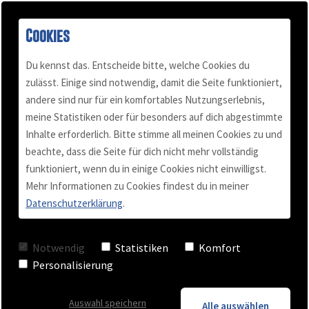
Blog -
Cookies
Du kennst das. Entscheide bitte, welche Cookies du
Beliebteste
zulässt. Einige sind notwendig, damit die Seite funktioniert,
andere sind nur für ein komfortables Nutzungserlebnis,
Buch "Konflikt-Power"
Podcast
Mail & Telefon
Über mich
meine Statistiken oder für besonders auf dich abgestimmte
Inhalte erforderlich. Bitte stimme all meinen Cookies zu und
Kundenstimmen
Termin vereinbaren
Für Selbständige
Blog
beachte, dass die Seite für dich nicht mehr vollständig
Beiträge
funktioniert, wenn du in einige Cookies nicht einwilligst.
Mehr Informationen zu Cookies findest du in meiner
Videos
Team Training
Datenschutzerklärung
.
Wie du in Verhandlungen Angriffe
Checkliste
Business Coaching
Notwendig
Statistiken
Komfort
vereitelst und auf Augenhöhe bleibst
Personalisierung
Keynote - Vortrag
05. JANUAR 2016
Auswahl speichern
Alle auswählen