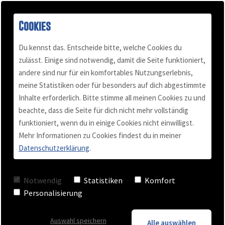
Blog -
Cookies
Du kennst das. Entscheide bitte, welche Cookies du
Beliebteste
zulässt. Einige sind notwendig, damit die Seite funktioniert,
andere sind nur für ein komfortables Nutzungserlebnis,
Buch "Konflikt-Power"
Podcast
Mail & Telefon
Über mich
meine Statistiken oder für besonders auf dich abgestimmte
Inhalte erforderlich. Bitte stimme all meinen Cookies zu und
Kundenstimmen
Termin vereinbaren
Für Selbständige
Blog
beachte, dass die Seite für dich nicht mehr vollständig
Beiträge
funktioniert, wenn du in einige Cookies nicht einwilligst.
Mehr Informationen zu Cookies findest du in meiner
Videos
Team Training
Datenschutzerklärung
.
Reichweite und Sichtbarkeit: Wie du
Checkliste
Business Coaching
Notwendig
Statistiken
Komfort
eine halbe Million Follower gewinnst
Personalisierung
und darüber Einkommen generierst.
Keynote - Vortrag
Interview mit Sebi von Sebiforce
Auswahl speichern
Alle auswählen