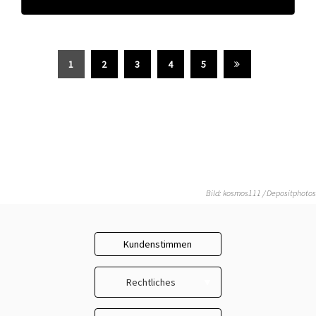
1
2
3
4
5
Bild: kosmos111 / Depositphotos
Kundenstimmen
Rechtliches
Impressum