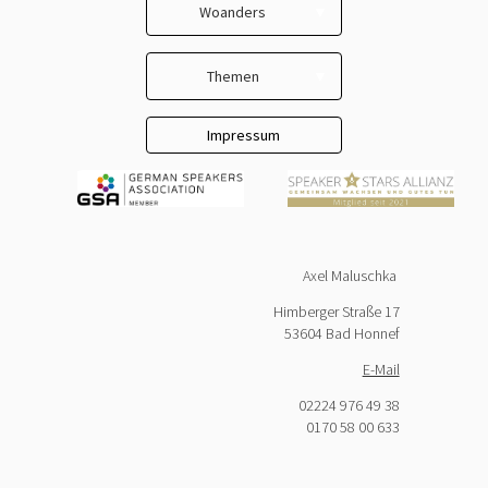
Woanders
Kontakt
LinkedIn
AGB
Themen
Facebook
Datenschutz
Selbständig
Impressum
YouTube
Unternehmer & Chefs
Team & Gemeinschaft
New Work
Axel Maluschka
Kommunikation
Himberger Straße 17
Konfliktkultur
53604 Bad Honnef
Trainer & Lehrer
E-Mail
Respekt
02224 976 49 38
0170 58 00 633
Beziehung & Freundschaft
Lebensglück