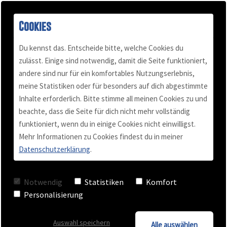
Cookies
Du kennst das. Entscheide bitte, welche Cookies du
zulässt. Einige sind notwendig, damit die Seite funktioniert,
andere sind nur für ein komfortables Nutzungserlebnis,
Buch "Konflikt-Power"
Podcast
Mail & Telefon
Über mich
meine Statistiken oder für besonders auf dich abgestimmte
Inhalte erforderlich. Bitte stimme all meinen Cookies zu und
beachte, dass die Seite für dich nicht mehr vollständig
Kundenstimmen
Termin vereinbaren
Für Selbständige
Blog
funktioniert, wenn du in einige Cookies nicht einwilligst.
Mehr Informationen zu Cookies findest du in meiner
Datenschutzerklärung
.
Videos
Team Training
Konfliktkultur
Notwendig
Statistiken
Komfort
Checkliste
Business Coaching
Personalisierung
Auswahl speichern
Keynote - Vortrag
Alle auswählen