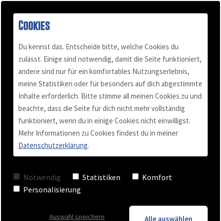
Cookies
Du kennst das. Entscheide bitte, welche Cookies du
zulässt. Einige sind notwendig, damit die Seite funktioniert,
andere sind nur für ein komfortables Nutzungserlebnis,
Buch "Konflikt-Power"
Podcast
Mail & Telefon
Über mich
meine Statistiken oder für besonders auf dich abgestimmte
Inhalte erforderlich. Bitte stimme all meinen Cookies zu und
beachte, dass die Seite für dich nicht mehr vollständig
Kundenstimmen
Termin vereinbaren
Für Selbständige
Blog
funktioniert, wenn du in einige Cookies nicht einwilligst.
Mehr Informationen zu Cookies findest du in meiner
Datenschutzerklärung
.
Videos
Team Training
Lebensglück
Notwendig
Statistiken
Komfort
Checkliste
Business Coaching
Personalisierung
Auswahl speichern
Keynote - Vortrag
Alle auswählen