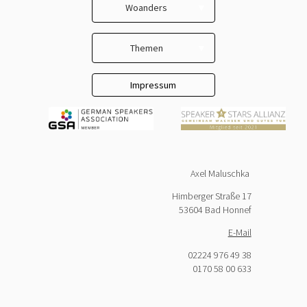
Woanders
Kontakt
LinkedIn
AGB
Themen
Facebook
Datenschutz
Selbständig
Impressum
YouTube
Unternehmer & Chefs
Team & Gemeinschaft
New Work
Axel Maluschka
Kommunikation
Himberger Straße 17
Konfliktkultur
53604 Bad Honnef
Trainer & Lehrer
E-Mail
Respekt
02224 976 49 38
0170 58 00 633
Beziehung & Freundschaft
Lebensglück