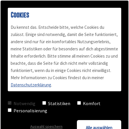
Cookies
Du kennst das. Entscheide bitte, welche Cookies du
zulässt. Einige sind notwendig, damit die Seite funktioniert,
andere sind nur für ein komfortables Nutzungserlebnis,
Buch "Konflikt-Power"
Podcast
Mail & Telefon
Über mich
meine Statistiken oder für besonders auf dich abgestimmte
Inhalte erforderlich. Bitte stimme all meinen Cookies zu und
beachte, dass die Seite für dich nicht mehr vollständig
Kundenstimmen
Termin vereinbaren
Für Selbständige
Blog
funktioniert, wenn du in einige Cookies nicht einwilligst.
Mehr Informationen zu Cookies findest du in meiner
Meine Videos
Datenschutzerklärung
.
Videos
Team Training
Notwendig
Statistiken
Komfort
Checkliste
Business Coaching
Personalisierung
Auswahl speichern
Keynote - Vortrag
Alle auswählen